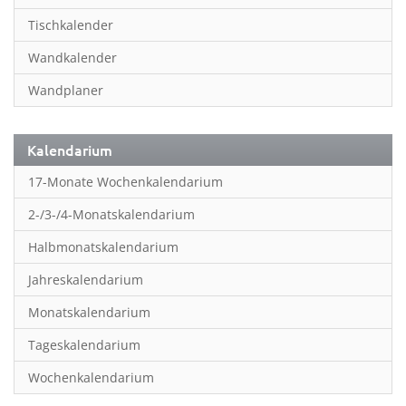
Inspiration & Entspannung
Tischkalender
Inspiration & Spiritualität
Wandkalender
Kinderkalender
Wandplaner
Kunst
Länder & Städte
Kalendarium
Landschaft & Natur
17-Monate Wochenkalendarium
Lifestyle
2-/3-/4-Monatskalendarium
Literatur
Halbmonatskalendarium
Manga & Animé
Jahreskalendarium
Neutrale Kalender
Monatskalendarium
Partner- & Wandplaner
Tageskalendarium
Planung & Organisation
Wochenkalendarium
Planung & Organisationr