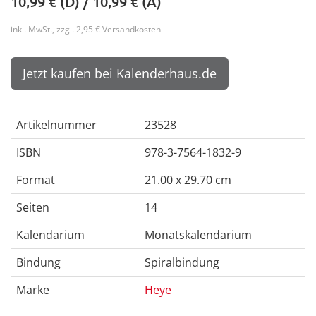
10,99
€ (D) /
10,99
€ (A)
inkl. MwSt., zzgl. 2,95 € Versandkosten
Jetzt kaufen bei Kalenderhaus.de
Artikelnummer
23528
ISBN
978-3-7564-1832-9
Format
21.00 x 29.70 cm
Seiten
14
Kalendarium
Monatskalendarium
Bindung
Spiralbindung
Marke
Heye