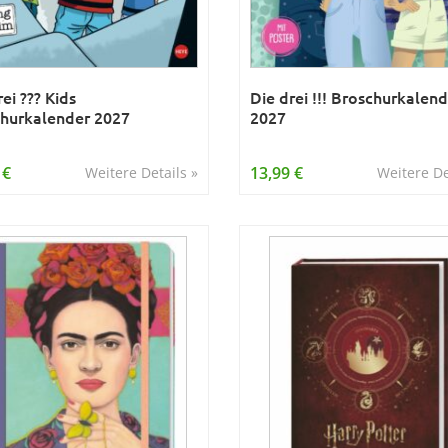
ei ??? Kids
Die drei !!! Broschurkalen
hurkalender 2027
2027
 €
13,99 €
Weitere Details »
Weitere De