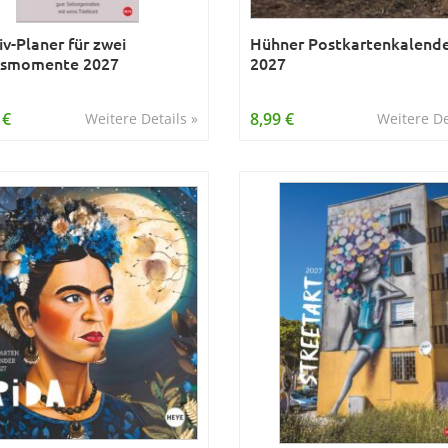
iv-Planer für zwei
Hühner Postkartenkalend
ksmomente 2027
2027
 €
8,99 €
Weitere Details »
Weitere De