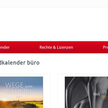
ender
Rechte & Lizenzen
Pr
kalender büro