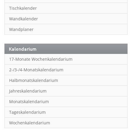
Inspiration & Entspannung
Tischkalender
Inspiration & Spiritualität
Wandkalender
Kinderkalender
Wandplaner
Kunst
Länder & Städte
Kalendarium
Landschaft & Natur
17-Monate Wochenkalendarium
Lifestyle
2-/3-/4-Monatskalendarium
Literatur
Halbmonatskalendarium
Manga & Animé
Jahreskalendarium
Neutrale Kalender
Monatskalendarium
Partner- & Wandplaner
Tageskalendarium
Planung & Organisation
Wochenkalendarium
Planung & Organisationr