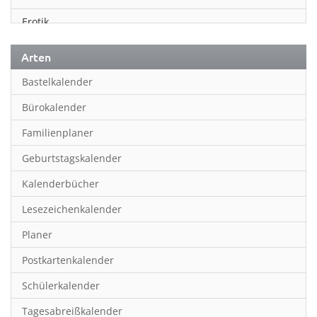
Erotik
Essen & Trinken
Arten
Familienplaner
Bastelkalender
Fantasy
Bürokalender
Film
Familienplaner
Fotokunst
Geburtstagskalender
Frauen
Kalenderbücher
Fußball
Lesezeichenkalender
Geburtstagskalender
Planer
Hobby & Basteln
Postkartenkalender
Humor & Cartoon
Schülerkalender
Inpiration & Entspannung
Tagesabreißkalender