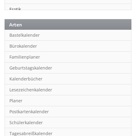
Erotik
Essen & Trinken
Arten
Familienplaner
Bastelkalender
Fantasy
Bürokalender
Film
Familienplaner
Fotokunst
Geburtstagskalender
Frauen
Kalenderbücher
Fußball
Lesezeichenkalender
Geburtstagskalender
Planer
Hobby & Basteln
Postkartenkalender
Humor & Cartoon
Schülerkalender
Inpiration & Entspannung
Tagesabreißkalender