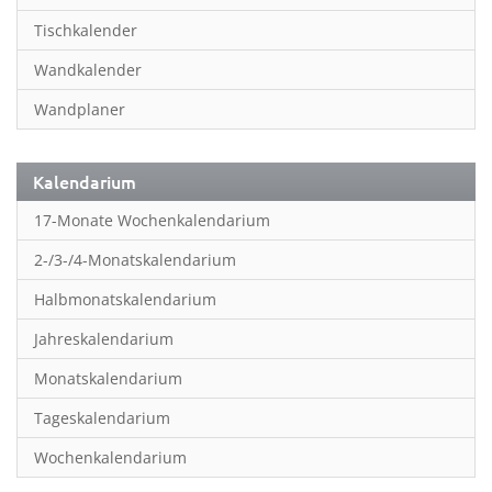
Inspiration & Entspannung
Tischkalender
Inspiration & Spiritualität
Wandkalender
Kinderkalender
Wandplaner
Kunst
Länder & Städte
Kalendarium
Landschaft & Natur
17-Monate Wochenkalendarium
Lifestyle
2-/3-/4-Monatskalendarium
Literatur
Halbmonatskalendarium
Manga & Animé
Jahreskalendarium
Neutrale Kalender
Monatskalendarium
Partner- & Wandplaner
Tageskalendarium
Planung & Organisation
Wochenkalendarium
Planung & Organisationr