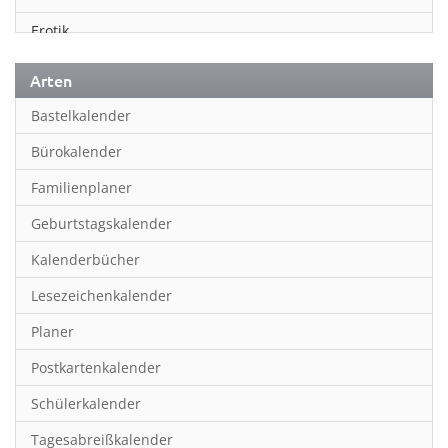
Erotik
Essen & Trinken
Arten
Familienplaner
Bastelkalender
Fantasy
Bürokalender
Film
Familienplaner
Fotokunst
Geburtstagskalender
Frauen
Kalenderbücher
Fußball
Lesezeichenkalender
Geburtstagskalender
Planer
Hobby & Basteln
Postkartenkalender
Humor & Cartoon
Schülerkalender
Inpiration & Entspannung
Tagesabreißkalender