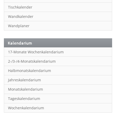
Inspiration & Entspannung
Tischkalender
Inspiration & Spiritualität
Wandkalender
Kinderkalender
Wandplaner
Kunst
Länder & Städte
Kalendarium
Landschaft & Natur
17-Monate Wochenkalendarium
Lifestyle
2-/3-/4-Monatskalendarium
Literatur
Halbmonatskalendarium
Manga & Animé
Jahreskalendarium
Neutrale Kalender
Monatskalendarium
Partner- & Wandplaner
Tageskalendarium
Planung & Organisation
Wochenkalendarium
Planung & Organisationr