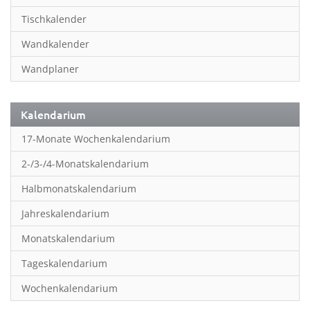
Inspiration & Entspannung
Tischkalender
Inspiration & Spiritualität
Wandkalender
Kinderkalender
Wandplaner
Kunst
Länder & Städte
Kalendarium
Landschaft & Natur
17-Monate Wochenkalendarium
Lifestyle
2-/3-/4-Monatskalendarium
Literatur
Halbmonatskalendarium
Manga & Animé
Jahreskalendarium
Neutrale Kalender
Monatskalendarium
Partner- & Wandplaner
Tageskalendarium
Planung & Organisation
Wochenkalendarium
Planung & Organisationr