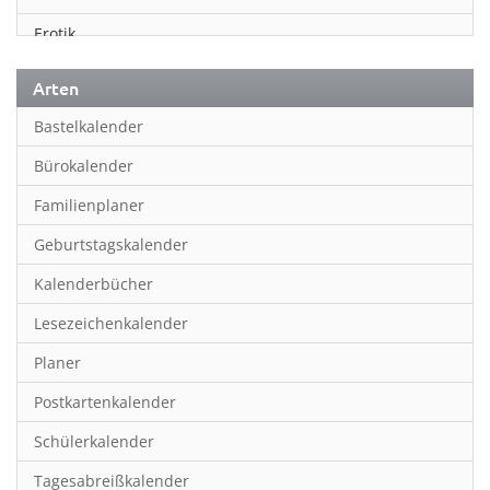
Erotik
Essen & Trinken
Arten
Familienplaner
Bastelkalender
Fantasy
Bürokalender
Film
Familienplaner
Fotokunst
Geburtstagskalender
Frauen
Kalenderbücher
Fußball
Lesezeichenkalender
Geburtstagskalender
Planer
Hobby & Basteln
Postkartenkalender
Humor & Cartoon
Schülerkalender
Inpiration & Entspannung
Tagesabreißkalender