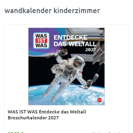
wandkalender kinderzimmer
Ratgeber
Rätsel
Reise
Sport
Sternzeichen & Mond
Tiere
Verkehr & Technik
Was ist was
Wissen & Allgemeinbildung
Young Adult
WAS IST WAS Entdecke das Weltall
Broschurkalender 2027
Zitate & Sprüche