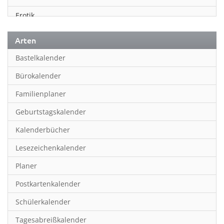
Erotik
Essen & Trinken
Arten
Familienplaner
Bastelkalender
Fantasy
Bürokalender
Film
Familienplaner
Fotokunst
Geburtstagskalender
Frauen
Kalenderbücher
Fußball
Lesezeichenkalender
Geburtstagskalender
Planer
Hobby & Basteln
Postkartenkalender
Humor & Cartoon
Schülerkalender
Inpiration & Entspannung
Tagesabreißkalender