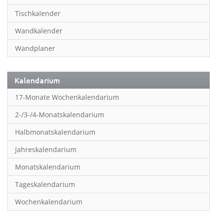
Inspiration & Entspannung
Tischkalender
Inspiration & Spiritualität
Wandkalender
Kinderkalender
Wandplaner
Kunst
Länder & Städte
Kalendarium
Landschaft & Natur
17-Monate Wochenkalendarium
Lifestyle
2-/3-/4-Monatskalendarium
Literatur
Halbmonatskalendarium
Manga & Animé
Jahreskalendarium
Neutrale Kalender
Monatskalendarium
Partner- & Wandplaner
Tageskalendarium
Planung & Organisation
Wochenkalendarium
Planung & Organisationr