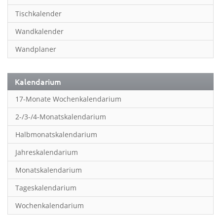
Inspiration & Entspannung
Tischkalender
Inspiration & Spiritualität
Wandkalender
Kinderkalender
Wandplaner
Kunst
Länder & Städte
Kalendarium
Landschaft & Natur
17-Monate Wochenkalendarium
Lifestyle
2-/3-/4-Monatskalendarium
Literatur
Halbmonatskalendarium
Manga & Animé
Jahreskalendarium
Neutrale Kalender
Monatskalendarium
Partner- & Wandplaner
Tageskalendarium
Planung & Organisation
Wochenkalendarium
Planung & Organisationr