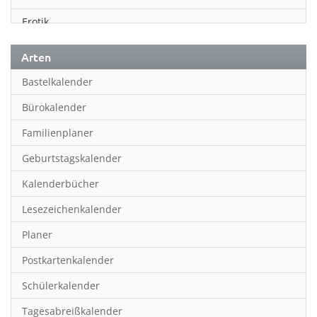
Erotik
Essen & Trinken
Arten
Familienplaner
Bastelkalender
Fantasy
Bürokalender
Film
Familienplaner
Fotokunst
Geburtstagskalender
Frauen
Kalenderbücher
Fußball
Lesezeichenkalender
Geburtstagskalender
Planer
Hobby & Basteln
Postkartenkalender
Humor & Cartoon
Schülerkalender
Inpiration & Entspannung
Tagesabreißkalender