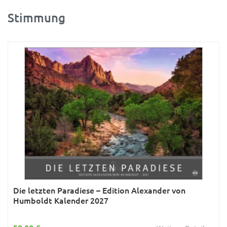
Stimmung
Ratgeber
Rätsel
Reise
Sport
Sternzeichen & Mond
Tiere
Verkehr & Technik
Was ist was
Wissen & Allgemeinbildung
Young Adult
Die letzten Paradiese – Edition Alexander von
Humboldt Kalender 2027
Zitate & Sprüche