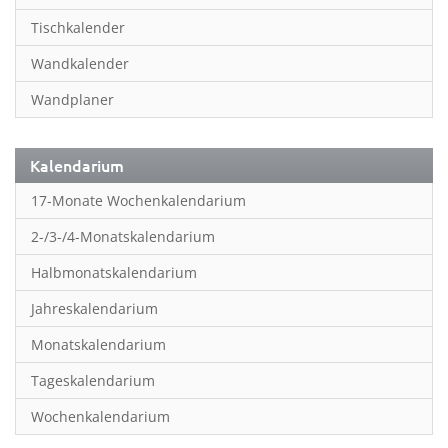
Inspiration & Entspannung
Tischkalender
Inspiration & Spiritualität
Wandkalender
Kinderkalender
Wandplaner
Kunst
Länder & Städte
Kalendarium
Landschaft & Natur
17-Monate Wochenkalendarium
Lifestyle
2-/3-/4-Monatskalendarium
Literatur
Halbmonatskalendarium
Manga & Animé
Jahreskalendarium
Neutrale Kalender
Monatskalendarium
Partner- & Wandplaner
Tageskalendarium
Planung & Organisation
Wochenkalendarium
Planung & Organisationr