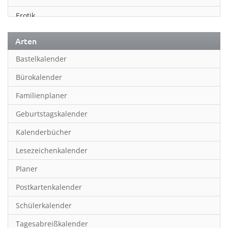
Erotik
Essen & Trinken
Arten
Familienplaner
Bastelkalender
Fantasy
Bürokalender
Film
Familienplaner
Fotokunst
Geburtstagskalender
Frauen
Kalenderbücher
Fußball
Lesezeichenkalender
Geburtstagskalender
Planer
Hobby & Basteln
Postkartenkalender
Humor & Cartoon
Schülerkalender
Inpiration & Entspannung
Tagesabreißkalender