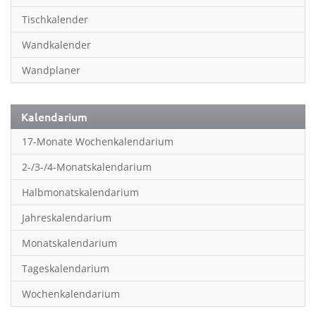
Inspiration & Entspannung
Tischkalender
Inspiration & Spiritualität
Wandkalender
Kinderkalender
Wandplaner
Kunst
Länder & Städte
Kalendarium
Landschaft & Natur
17-Monate Wochenkalendarium
Lifestyle
2-/3-/4-Monatskalendarium
Literatur
Halbmonatskalendarium
Manga & Animé
Jahreskalendarium
Neutrale Kalender
Monatskalendarium
Partner- & Wandplaner
Tageskalendarium
Planung & Organisation
Wochenkalendarium
Planung & Organisationr