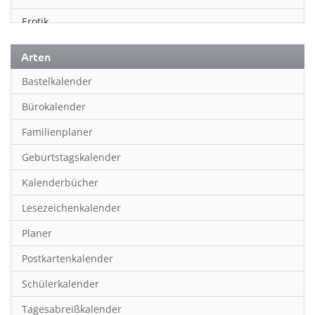
Erotik
Essen & Trinken
Arten
Familienplaner
Bastelkalender
Fantasy
Bürokalender
Film
Familienplaner
Fotokunst
Geburtstagskalender
Frauen
Kalenderbücher
Fußball
Lesezeichenkalender
Geburtstagskalender
Planer
Hobby & Basteln
Postkartenkalender
Humor & Cartoon
Schülerkalender
Inpiration & Entspannung
Tagesabreißkalender