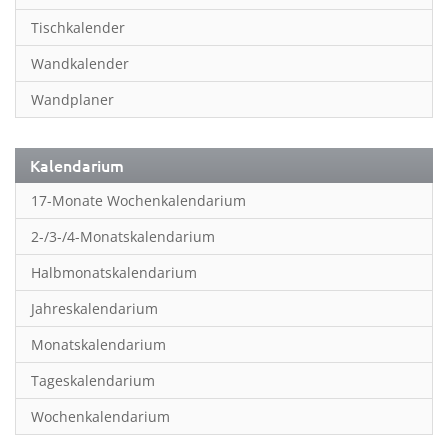
Inspiration & Entspannung
Tischkalender
Inspiration & Spiritualität
Wandkalender
Kinderkalender
Wandplaner
Kunst
Länder & Städte
Kalendarium
Landschaft & Natur
17-Monate Wochenkalendarium
Lifestyle
2-/3-/4-Monatskalendarium
Literatur
Halbmonatskalendarium
Manga & Animé
Jahreskalendarium
Neutrale Kalender
Monatskalendarium
Partner- & Wandplaner
Tageskalendarium
Planung & Organisation
Wochenkalendarium
Planung & Organisationr