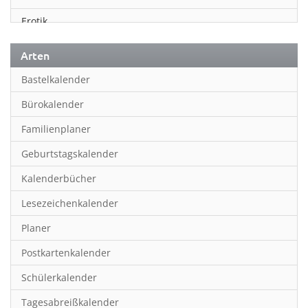
Erotik
Essen & Trinken
Arten
Familienplaner
Bastelkalender
Fantasy
Bürokalender
Film
Familienplaner
Fotokunst
Geburtstagskalender
Frauen
Kalenderbücher
Fußball
Lesezeichenkalender
Geburtstagskalender
Planer
Hobby & Basteln
Postkartenkalender
Humor & Cartoon
Schülerkalender
Inpiration & Entspannung
Tagesabreißkalender