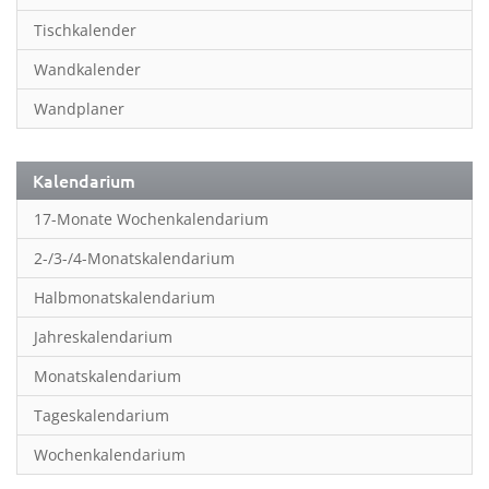
Inspiration & Entspannung
Tischkalender
Inspiration & Spiritualität
Wandkalender
Kinderkalender
Wandplaner
Kunst
Länder & Städte
Kalendarium
Landschaft & Natur
17-Monate Wochenkalendarium
Lifestyle
2-/3-/4-Monatskalendarium
Literatur
Halbmonatskalendarium
Manga & Animé
Jahreskalendarium
Neutrale Kalender
Monatskalendarium
Partner- & Wandplaner
Tageskalendarium
Planung & Organisation
Wochenkalendarium
Planung & Organisationr