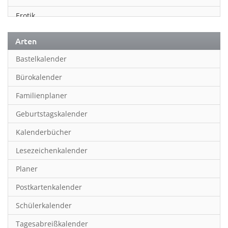
Erotik
Essen & Trinken
Arten
Familienplaner
Bastelkalender
Fantasy
Bürokalender
Film
Familienplaner
Fotokunst
Geburtstagskalender
Frauen
Kalenderbücher
Fußball
Lesezeichenkalender
Geburtstagskalender
Planer
Hobby & Basteln
Postkartenkalender
Humor & Cartoon
Schülerkalender
Inpiration & Entspannung
Tagesabreißkalender