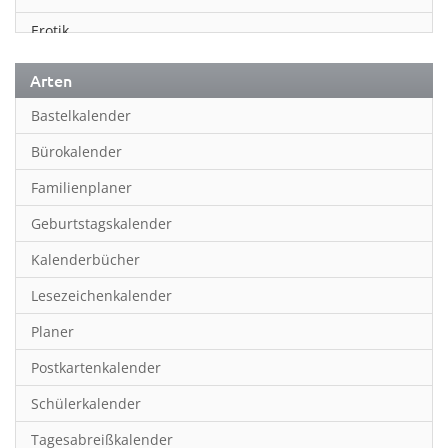
Erotik
Essen & Trinken
Arten
Familienplaner
Bastelkalender
Fantasy
Bürokalender
Film
Familienplaner
Fotokunst
Geburtstagskalender
Frauen
Kalenderbücher
Fußball
Lesezeichenkalender
Geburtstagskalender
Planer
Hobby & Basteln
Postkartenkalender
Humor & Cartoon
Schülerkalender
Inpiration & Entspannung
Tagesabreißkalender