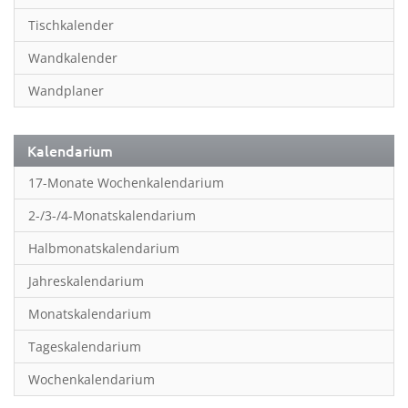
Inspiration & Entspannung
Tischkalender
Inspiration & Spiritualität
Wandkalender
Kinderkalender
Wandplaner
Kunst
Länder & Städte
Kalendarium
Landschaft & Natur
17-Monate Wochenkalendarium
Lifestyle
2-/3-/4-Monatskalendarium
Literatur
Halbmonatskalendarium
Manga & Animé
Jahreskalendarium
Neutrale Kalender
Monatskalendarium
Partner- & Wandplaner
Tageskalendarium
Planung & Organisation
Wochenkalendarium
Planung & Organisationr