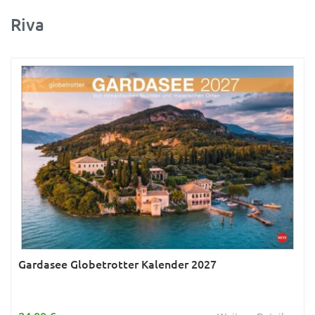
Riva
Ratgeber
Rätsel
Reise
Sport
Sternzeichen & Mond
Tiere
Verkehr & Technik
Was ist was
Wissen & Allgemeinbildung
Young Adult
Gardasee Globetrotter Kalender 2027
Zitate & Sprüche