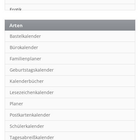
Erotik
Essen & Trinken
Arten
Familienplaner
Bastelkalender
Fantasy
Bürokalender
Film
Familienplaner
Fotokunst
Geburtstagskalender
Frauen
Kalenderbücher
Fußball
Lesezeichenkalender
Geburtstagskalender
Planer
Hobby & Basteln
Postkartenkalender
Humor & Cartoon
Schülerkalender
Inpiration & Entspannung
Tagesabreißkalender