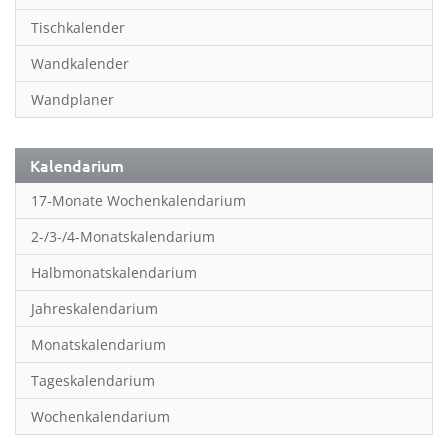
Inspiration & Entspannung
Tischkalender
Inspiration & Spiritualität
Wandkalender
Kinderkalender
Wandplaner
Kunst
Länder & Städte
Kalendarium
Landschaft & Natur
17-Monate Wochenkalendarium
Lifestyle
2-/3-/4-Monatskalendarium
Literatur
Halbmonatskalendarium
Manga & Animé
Jahreskalendarium
Neutrale Kalender
Monatskalendarium
Partner- & Wandplaner
Tageskalendarium
Planung & Organisation
Wochenkalendarium
Planung & Organisationr