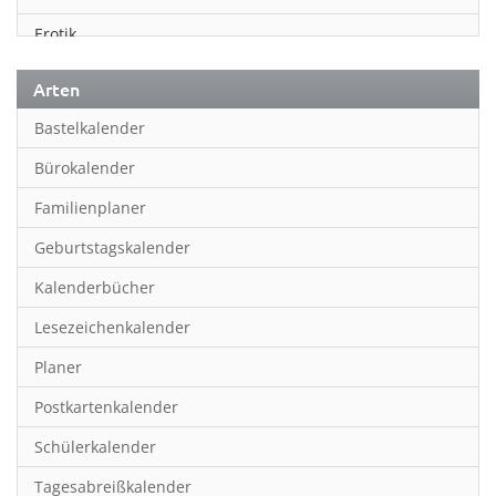
Erotik
Essen & Trinken
Arten
Familienplaner
Bastelkalender
Fantasy
Bürokalender
Film
Familienplaner
Fotokunst
Geburtstagskalender
Frauen
Kalenderbücher
Fußball
Lesezeichenkalender
Geburtstagskalender
Planer
Hobby & Basteln
Postkartenkalender
Humor & Cartoon
Schülerkalender
Inpiration & Entspannung
Tagesabreißkalender