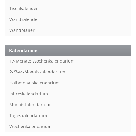
Inspiration & Entspannung
Tischkalender
Inspiration & Spiritualität
Wandkalender
Kinderkalender
Wandplaner
Kunst
Länder & Städte
Kalendarium
Landschaft & Natur
17-Monate Wochenkalendarium
Lifestyle
2-/3-/4-Monatskalendarium
Literatur
Halbmonatskalendarium
Manga & Animé
Jahreskalendarium
Neutrale Kalender
Monatskalendarium
Partner- & Wandplaner
Tageskalendarium
Planung & Organisation
Wochenkalendarium
Planung & Organisationr