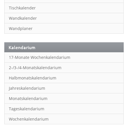
Inspiration & Entspannung
Tischkalender
Inspiration & Spiritualität
Wandkalender
Kinderkalender
Wandplaner
Kunst
Länder & Städte
Kalendarium
Landschaft & Natur
17-Monate Wochenkalendarium
Lifestyle
2-/3-/4-Monatskalendarium
Literatur
Halbmonatskalendarium
Manga & Animé
Jahreskalendarium
Neutrale Kalender
Monatskalendarium
Partner- & Wandplaner
Tageskalendarium
Planung & Organisation
Wochenkalendarium
Planung & Organisationr