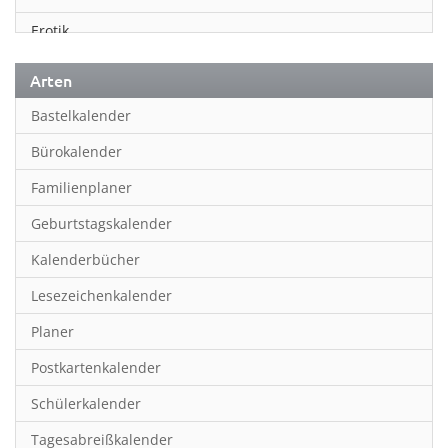
Erotik
Essen & Trinken
Arten
Familienplaner
Bastelkalender
Fantasy
Bürokalender
Film
Familienplaner
Fotokunst
Geburtstagskalender
Frauen
Kalenderbücher
Fußball
Lesezeichenkalender
Geburtstagskalender
Planer
Hobby & Basteln
Postkartenkalender
Humor & Cartoon
Schülerkalender
Inpiration & Entspannung
Tagesabreißkalender