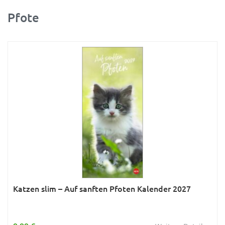
Pfote
Ratgeber
Rätsel
Reise
Sport
Sternzeichen & Mond
Tiere
Verkehr & Technik
Was ist was
Wissen & Allgemeinbildung
Young Adult
Katzen slim – Auf sanften Pfoten Kalender 2027
Zitate & Sprüche