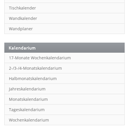
Inspiration & Entspannung
Tischkalender
Inspiration & Spiritualität
Wandkalender
Kinderkalender
Wandplaner
Kunst
Länder & Städte
Kalendarium
Landschaft & Natur
17-Monate Wochenkalendarium
Lifestyle
2-/3-/4-Monatskalendarium
Literatur
Halbmonatskalendarium
Manga & Animé
Jahreskalendarium
Neutrale Kalender
Monatskalendarium
Partner- & Wandplaner
Tageskalendarium
Planung & Organisation
Wochenkalendarium
Planung & Organisationr