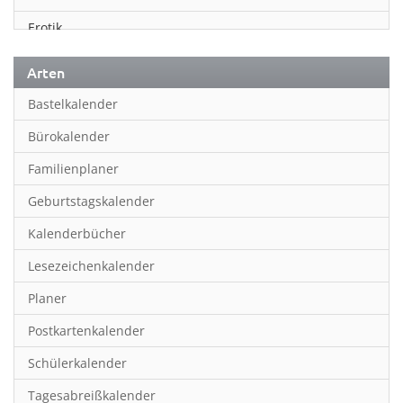
Erotik
Essen & Trinken
Arten
Familienplaner
Bastelkalender
Fantasy
Bürokalender
Film
Familienplaner
Fotokunst
Geburtstagskalender
Frauen
Kalenderbücher
Fußball
Lesezeichenkalender
Geburtstagskalender
Planer
Hobby & Basteln
Postkartenkalender
Humor & Cartoon
Schülerkalender
Inpiration & Entspannung
Tagesabreißkalender