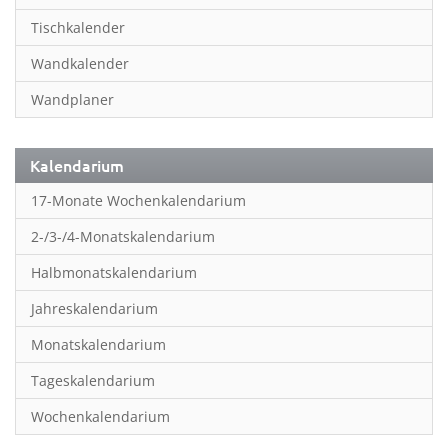
Inspiration & Entspannung
Tischkalender
Inspiration & Spiritualität
Wandkalender
Kinderkalender
Wandplaner
Kunst
Länder & Städte
Kalendarium
Landschaft & Natur
17-Monate Wochenkalendarium
Lifestyle
2-/3-/4-Monatskalendarium
Literatur
Halbmonatskalendarium
Manga & Animé
Jahreskalendarium
Neutrale Kalender
Monatskalendarium
Partner- & Wandplaner
Tageskalendarium
Planung & Organisation
Wochenkalendarium
Planung & Organisationr