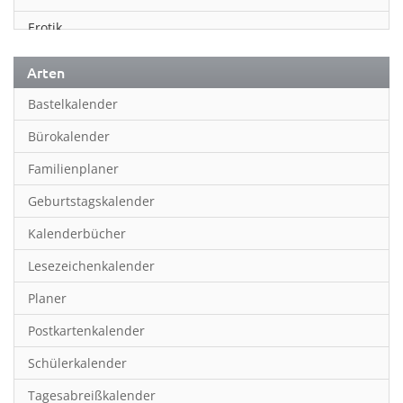
Erotik
Essen & Trinken
Arten
Familienplaner
Bastelkalender
Fantasy
Bürokalender
Film
Familienplaner
Fotokunst
Geburtstagskalender
Frauen
Kalenderbücher
Fußball
Lesezeichenkalender
Geburtstagskalender
Planer
Hobby & Basteln
Postkartenkalender
Humor & Cartoon
Schülerkalender
Inpiration & Entspannung
Tagesabreißkalender