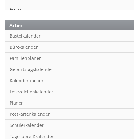
Erotik
Essen & Trinken
Arten
Familienplaner
Bastelkalender
Fantasy
Bürokalender
Film
Familienplaner
Fotokunst
Geburtstagskalender
Frauen
Kalenderbücher
Fußball
Lesezeichenkalender
Geburtstagskalender
Planer
Hobby & Basteln
Postkartenkalender
Humor & Cartoon
Schülerkalender
Inpiration & Entspannung
Tagesabreißkalender