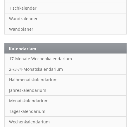
Inspiration & Entspannung
Tischkalender
Inspiration & Spiritualität
Wandkalender
Kinderkalender
Wandplaner
Kunst
Länder & Städte
Kalendarium
Landschaft & Natur
17-Monate Wochenkalendarium
Lifestyle
2-/3-/4-Monatskalendarium
Literatur
Halbmonatskalendarium
Manga & Animé
Jahreskalendarium
Neutrale Kalender
Monatskalendarium
Partner- & Wandplaner
Tageskalendarium
Planung & Organisation
Wochenkalendarium
Planung & Organisationr