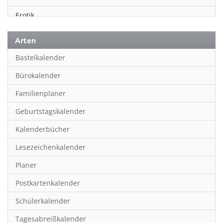
Erotik
Essen & Trinken
Arten
Familienplaner
Bastelkalender
Fantasy
Bürokalender
Film
Familienplaner
Fotokunst
Geburtstagskalender
Frauen
Kalenderbücher
Fußball
Lesezeichenkalender
Geburtstagskalender
Planer
Hobby & Basteln
Postkartenkalender
Humor & Cartoon
Schülerkalender
Inpiration & Entspannung
Tagesabreißkalender