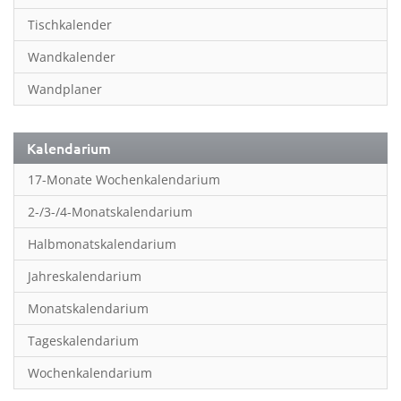
Inspiration & Entspannung
Tischkalender
Inspiration & Spiritualität
Wandkalender
Kinderkalender
Wandplaner
Kunst
Länder & Städte
Kalendarium
Landschaft & Natur
17-Monate Wochenkalendarium
Lifestyle
2-/3-/4-Monatskalendarium
Literatur
Halbmonatskalendarium
Manga & Animé
Jahreskalendarium
Neutrale Kalender
Monatskalendarium
Partner- & Wandplaner
Tageskalendarium
Planung & Organisation
Wochenkalendarium
Planung & Organisationr