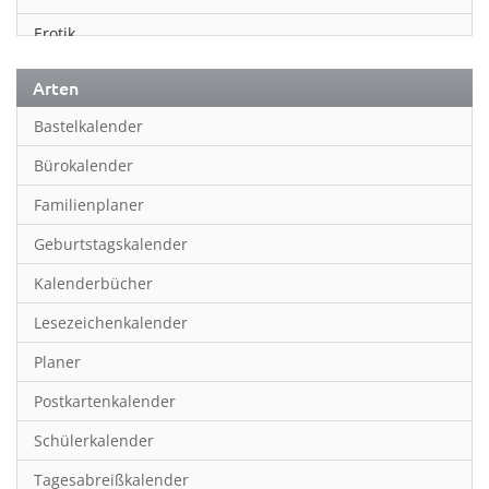
Erotik
Essen & Trinken
Arten
Familienplaner
Bastelkalender
Fantasy
Bürokalender
Film
Familienplaner
Fotokunst
Geburtstagskalender
Frauen
Kalenderbücher
Fußball
Lesezeichenkalender
Geburtstagskalender
Planer
Hobby & Basteln
Postkartenkalender
Humor & Cartoon
Schülerkalender
Inpiration & Entspannung
Tagesabreißkalender