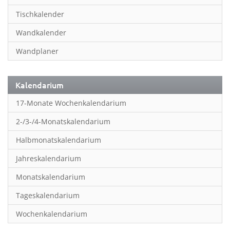
Inspiration & Entspannung
Tischkalender
Inspiration & Spiritualität
Wandkalender
Kinderkalender
Wandplaner
Kunst
Länder & Städte
Kalendarium
Landschaft & Natur
17-Monate Wochenkalendarium
Lifestyle
2-/3-/4-Monatskalendarium
Literatur
Halbmonatskalendarium
Manga & Animé
Jahreskalendarium
Neutrale Kalender
Monatskalendarium
Partner- & Wandplaner
Tageskalendarium
Planung & Organisation
Wochenkalendarium
Planung & Organisationr