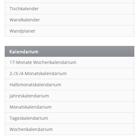
Inspiration & Entspannung
Tischkalender
Inspiration & Spiritualität
Wandkalender
Kinderkalender
Wandplaner
Kunst
Länder & Städte
Kalendarium
Landschaft & Natur
17-Monate Wochenkalendarium
Lifestyle
2-/3-/4-Monatskalendarium
Literatur
Halbmonatskalendarium
Manga & Animé
Jahreskalendarium
Neutrale Kalender
Monatskalendarium
Partner- & Wandplaner
Tageskalendarium
Planung & Organisation
Wochenkalendarium
Planung & Organisationr