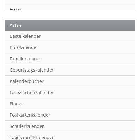
Erotik
Essen & Trinken
Arten
Familienplaner
Bastelkalender
Fantasy
Bürokalender
Film
Familienplaner
Fotokunst
Geburtstagskalender
Frauen
Kalenderbücher
Fußball
Lesezeichenkalender
Geburtstagskalender
Planer
Hobby & Basteln
Postkartenkalender
Humor & Cartoon
Schülerkalender
Inpiration & Entspannung
Tagesabreißkalender