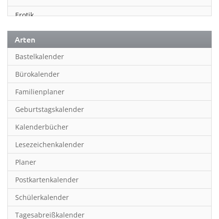
Erotik
Essen & Trinken
Arten
Familienplaner
Bastelkalender
Fantasy
Bürokalender
Film
Familienplaner
Fotokunst
Geburtstagskalender
Frauen
Kalenderbücher
Fußball
Lesezeichenkalender
Geburtstagskalender
Planer
Hobby & Basteln
Postkartenkalender
Humor & Cartoon
Schülerkalender
Inpiration & Entspannung
Tagesabreißkalender