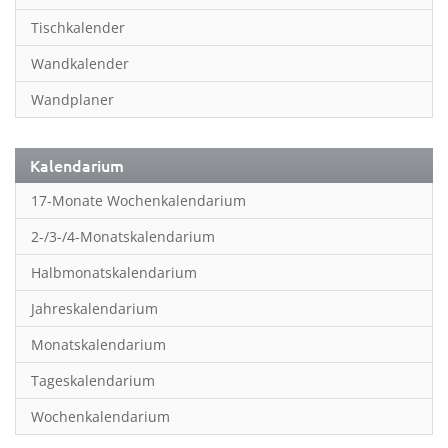
Inspiration & Entspannung
Tischkalender
Inspiration & Spiritualität
Wandkalender
Kinderkalender
Wandplaner
Kunst
Länder & Städte
Kalendarium
Landschaft & Natur
17-Monate Wochenkalendarium
Lifestyle
2-/3-/4-Monatskalendarium
Literatur
Halbmonatskalendarium
Manga & Animé
Jahreskalendarium
Neutrale Kalender
Monatskalendarium
Partner- & Wandplaner
Tageskalendarium
Planung & Organisation
Wochenkalendarium
Planung & Organisationr