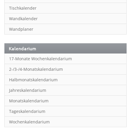
Inspiration & Entspannung
Tischkalender
Inspiration & Spiritualität
Wandkalender
Kinderkalender
Wandplaner
Kunst
Länder & Städte
Kalendarium
Landschaft & Natur
17-Monate Wochenkalendarium
Lifestyle
2-/3-/4-Monatskalendarium
Literatur
Halbmonatskalendarium
Manga & Animé
Jahreskalendarium
Neutrale Kalender
Monatskalendarium
Partner- & Wandplaner
Tageskalendarium
Planung & Organisation
Wochenkalendarium
Planung & Organisationr