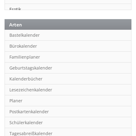
Erotik
Essen & Trinken
Arten
Familienplaner
Bastelkalender
Fantasy
Bürokalender
Film
Familienplaner
Fotokunst
Geburtstagskalender
Frauen
Kalenderbücher
Fußball
Lesezeichenkalender
Geburtstagskalender
Planer
Hobby & Basteln
Postkartenkalender
Humor & Cartoon
Schülerkalender
Inpiration & Entspannung
Tagesabreißkalender