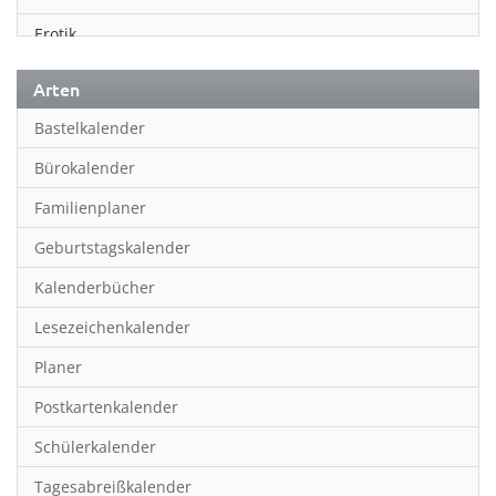
Erotik
Essen & Trinken
Arten
Familienplaner
Bastelkalender
Fantasy
Bürokalender
Film
Familienplaner
Fotokunst
Geburtstagskalender
Frauen
Kalenderbücher
Fußball
Lesezeichenkalender
Geburtstagskalender
Planer
Hobby & Basteln
Postkartenkalender
Humor & Cartoon
Schülerkalender
Inpiration & Entspannung
Tagesabreißkalender