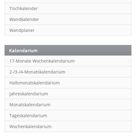
Inspiration & Entspannung
Tischkalender
Inspiration & Spiritualität
Wandkalender
Kinderkalender
Wandplaner
Kunst
Länder & Städte
Kalendarium
Landschaft & Natur
17-Monate Wochenkalendarium
Lifestyle
2-/3-/4-Monatskalendarium
Literatur
Halbmonatskalendarium
Manga & Animé
Jahreskalendarium
Neutrale Kalender
Monatskalendarium
Partner- & Wandplaner
Tageskalendarium
Planung & Organisation
Wochenkalendarium
Planung & Organisationr