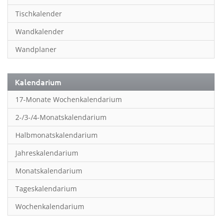
Inspiration & Entspannung
Tischkalender
Inspiration & Spiritualität
Wandkalender
Kinderkalender
Wandplaner
Kunst
Länder & Städte
Kalendarium
Landschaft & Natur
17-Monate Wochenkalendarium
Lifestyle
2-/3-/4-Monatskalendarium
Literatur
Halbmonatskalendarium
Manga & Animé
Jahreskalendarium
Neutrale Kalender
Monatskalendarium
Partner- & Wandplaner
Tageskalendarium
Planung & Organisation
Wochenkalendarium
Planung & Organisationr