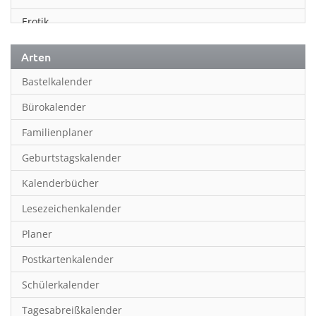
Erotik
Essen & Trinken
Arten
Familienplaner
Bastelkalender
Fantasy
Bürokalender
Film
Familienplaner
Fotokunst
Geburtstagskalender
Frauen
Kalenderbücher
Fußball
Lesezeichenkalender
Geburtstagskalender
Planer
Hobby & Basteln
Postkartenkalender
Humor & Cartoon
Schülerkalender
Inpiration & Entspannung
Tagesabreißkalender