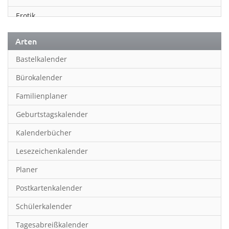
Erotik
Essen & Trinken
Arten
Familienplaner
Bastelkalender
Fantasy
Bürokalender
Film
Familienplaner
Fotokunst
Geburtstagskalender
Frauen
Kalenderbücher
Fußball
Lesezeichenkalender
Geburtstagskalender
Planer
Hobby & Basteln
Postkartenkalender
Humor & Cartoon
Schülerkalender
Inpiration & Entspannung
Tagesabreißkalender