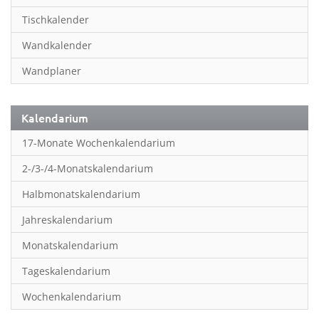
Inspiration & Entspannung
Tischkalender
Inspiration & Spiritualität
Wandkalender
Kinderkalender
Wandplaner
Kunst
Länder & Städte
Kalendarium
Landschaft & Natur
17-Monate Wochenkalendarium
Lifestyle
2-/3-/4-Monatskalendarium
Literatur
Halbmonatskalendarium
Manga & Animé
Jahreskalendarium
Neutrale Kalender
Monatskalendarium
Partner- & Wandplaner
Tageskalendarium
Planung & Organisation
Wochenkalendarium
Planung & Organisationr