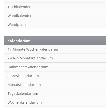
Inspiration & Entspannung
Tischkalender
Inspiration & Spiritualität
Wandkalender
Kinderkalender
Wandplaner
Kunst
Länder & Städte
Kalendarium
Landschaft & Natur
17-Monate Wochenkalendarium
Lifestyle
2-/3-/4-Monatskalendarium
Literatur
Halbmonatskalendarium
Manga & Animé
Jahreskalendarium
Neutrale Kalender
Monatskalendarium
Partner- & Wandplaner
Tageskalendarium
Planung & Organisation
Wochenkalendarium
Planung & Organisationr