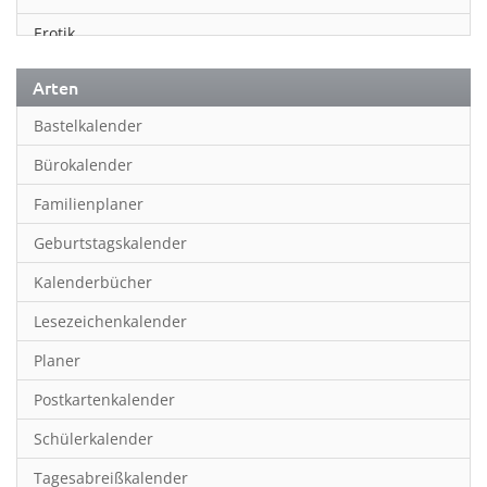
Erotik
Essen & Trinken
Arten
Familienplaner
Bastelkalender
Fantasy
Bürokalender
Film
Familienplaner
Fotokunst
Geburtstagskalender
Frauen
Kalenderbücher
Fußball
Lesezeichenkalender
Geburtstagskalender
Planer
Hobby & Basteln
Postkartenkalender
Humor & Cartoon
Schülerkalender
Inpiration & Entspannung
Tagesabreißkalender