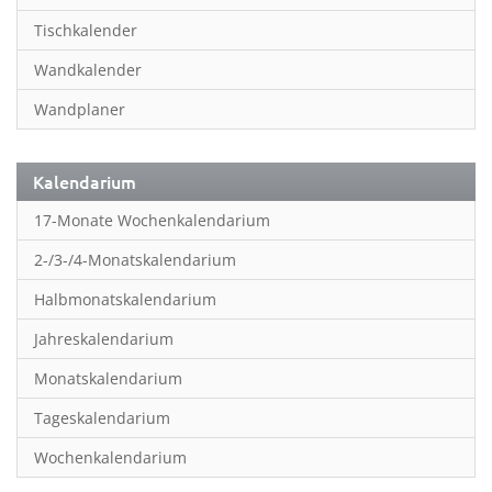
Inspiration & Entspannung
Tischkalender
Inspiration & Spiritualität
Wandkalender
Kinderkalender
Wandplaner
Kunst
Länder & Städte
Kalendarium
Landschaft & Natur
17-Monate Wochenkalendarium
Lifestyle
2-/3-/4-Monatskalendarium
Literatur
Halbmonatskalendarium
Manga & Animé
Jahreskalendarium
Neutrale Kalender
Monatskalendarium
Partner- & Wandplaner
Tageskalendarium
Planung & Organisation
Wochenkalendarium
Planung & Organisationr