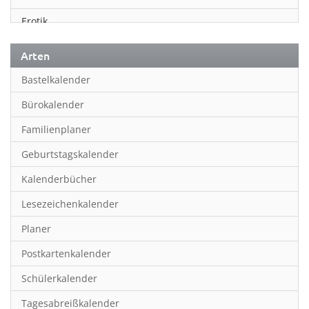
Erotik
Essen & Trinken
Arten
Familienplaner
Bastelkalender
Fantasy
Bürokalender
Film
Familienplaner
Fotokunst
Geburtstagskalender
Frauen
Kalenderbücher
Fußball
Lesezeichenkalender
Geburtstagskalender
Planer
Hobby & Basteln
Postkartenkalender
Humor & Cartoon
Schülerkalender
Inpiration & Entspannung
Tagesabreißkalender