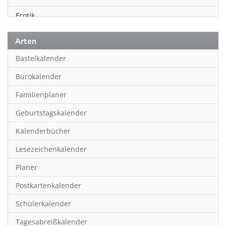
Erotik
Essen & Trinken
Arten
Familienplaner
Bastelkalender
Fantasy
Bürokalender
Film
Familienplaner
Fotokunst
Geburtstagskalender
Frauen
Kalenderbücher
Fußball
Lesezeichenkalender
Geburtstagskalender
Planer
Hobby & Basteln
Postkartenkalender
Humor & Cartoon
Schülerkalender
Inpiration & Entspannung
Tagesabreißkalender