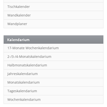
Inspiration & Entspannung
Tischkalender
Inspiration & Spiritualität
Wandkalender
Kinderkalender
Wandplaner
Kunst
Länder & Städte
Kalendarium
Landschaft & Natur
17-Monate Wochenkalendarium
Lifestyle
2-/3-/4-Monatskalendarium
Literatur
Halbmonatskalendarium
Manga & Animé
Jahreskalendarium
Neutrale Kalender
Monatskalendarium
Partner- & Wandplaner
Tageskalendarium
Planung & Organisation
Wochenkalendarium
Planung & Organisationr