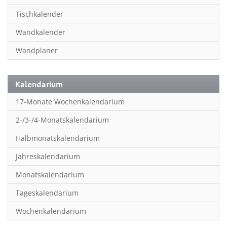
Inspiration & Entspannung
Tischkalender
Inspiration & Spiritualität
Wandkalender
Kinderkalender
Wandplaner
Kunst
Länder & Städte
Kalendarium
Landschaft & Natur
17-Monate Wochenkalendarium
Lifestyle
2-/3-/4-Monatskalendarium
Literatur
Halbmonatskalendarium
Manga & Animé
Jahreskalendarium
Neutrale Kalender
Monatskalendarium
Partner- & Wandplaner
Tageskalendarium
Planung & Organisation
Wochenkalendarium
Planung & Organisationr