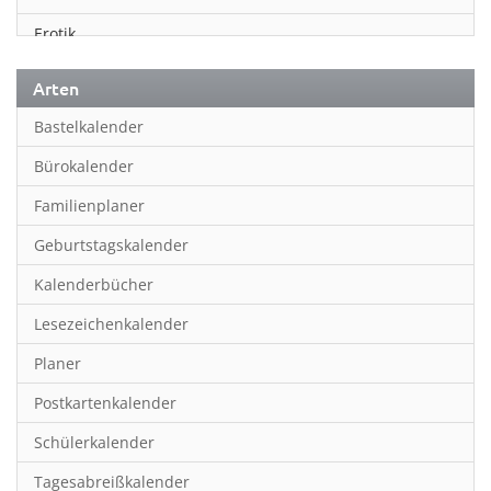
Erotik
Essen & Trinken
Arten
Familienplaner
Bastelkalender
Fantasy
Bürokalender
Film
Familienplaner
Fotokunst
Geburtstagskalender
Frauen
Kalenderbücher
Fußball
Lesezeichenkalender
Geburtstagskalender
Planer
Hobby & Basteln
Postkartenkalender
Humor & Cartoon
Schülerkalender
Inpiration & Entspannung
Tagesabreißkalender