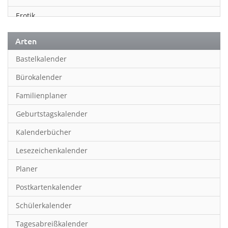
Erotik
Essen & Trinken
Arten
Familienplaner
Bastelkalender
Fantasy
Bürokalender
Film
Familienplaner
Fotokunst
Geburtstagskalender
Frauen
Kalenderbücher
Fußball
Lesezeichenkalender
Geburtstagskalender
Planer
Hobby & Basteln
Postkartenkalender
Humor & Cartoon
Schülerkalender
Inpiration & Entspannung
Tagesabreißkalender