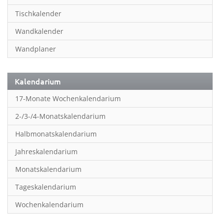
Inspiration & Entspannung
Tischkalender
Inspiration & Spiritualität
Wandkalender
Kinderkalender
Wandplaner
Kunst
Länder & Städte
Kalendarium
Landschaft & Natur
17-Monate Wochenkalendarium
Lifestyle
2-/3-/4-Monatskalendarium
Literatur
Halbmonatskalendarium
Manga & Animé
Jahreskalendarium
Neutrale Kalender
Monatskalendarium
Partner- & Wandplaner
Tageskalendarium
Planung & Organisation
Wochenkalendarium
Planung & Organisationr