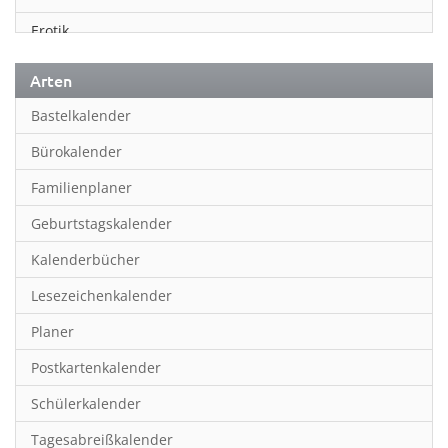
Erotik
Essen & Trinken
Arten
Familienplaner
Bastelkalender
Fantasy
Bürokalender
Film
Familienplaner
Fotokunst
Geburtstagskalender
Frauen
Kalenderbücher
Fußball
Lesezeichenkalender
Geburtstagskalender
Planer
Hobby & Basteln
Postkartenkalender
Humor & Cartoon
Schülerkalender
Inpiration & Entspannung
Tagesabreißkalender