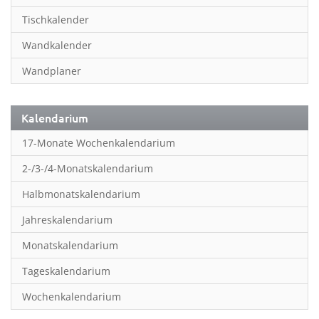
Inspiration & Entspannung
Tischkalender
Inspiration & Spiritualität
Wandkalender
Kinderkalender
Wandplaner
Kunst
Länder & Städte
Kalendarium
Landschaft & Natur
17-Monate Wochenkalendarium
Lifestyle
2-/3-/4-Monatskalendarium
Literatur
Halbmonatskalendarium
Manga & Animé
Jahreskalendarium
Neutrale Kalender
Monatskalendarium
Partner- & Wandplaner
Tageskalendarium
Planung & Organisation
Wochenkalendarium
Planung & Organisationr