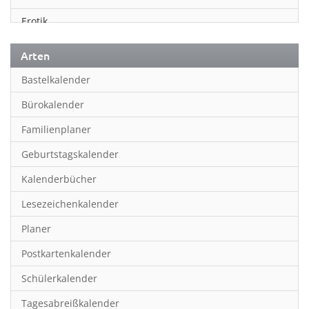
Erotik
Essen & Trinken
Arten
Familienplaner
Bastelkalender
Fantasy
Bürokalender
Film
Familienplaner
Fotokunst
Geburtstagskalender
Frauen
Kalenderbücher
Fußball
Lesezeichenkalender
Geburtstagskalender
Planer
Hobby & Basteln
Postkartenkalender
Humor & Cartoon
Schülerkalender
Inpiration & Entspannung
Tagesabreißkalender