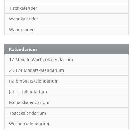
Inspiration & Entspannung
Tischkalender
Inspiration & Spiritualität
Wandkalender
Kinderkalender
Wandplaner
Kunst
Länder & Städte
Kalendarium
Landschaft & Natur
17-Monate Wochenkalendarium
Lifestyle
2-/3-/4-Monatskalendarium
Literatur
Halbmonatskalendarium
Manga & Animé
Jahreskalendarium
Neutrale Kalender
Monatskalendarium
Partner- & Wandplaner
Tageskalendarium
Planung & Organisation
Wochenkalendarium
Planung & Organisationr