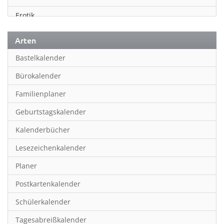
Erotik
Essen & Trinken
Arten
Familienplaner
Bastelkalender
Fantasy
Bürokalender
Film
Familienplaner
Fotokunst
Geburtstagskalender
Frauen
Kalenderbücher
Fußball
Lesezeichenkalender
Geburtstagskalender
Planer
Hobby & Basteln
Postkartenkalender
Humor & Cartoon
Schülerkalender
Inpiration & Entspannung
Tagesabreißkalender