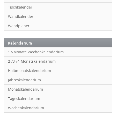
Inspiration & Entspannung
Tischkalender
Inspiration & Spiritualität
Wandkalender
Kinderkalender
Wandplaner
Kunst
Länder & Städte
Kalendarium
Landschaft & Natur
17-Monate Wochenkalendarium
Lifestyle
2-/3-/4-Monatskalendarium
Literatur
Halbmonatskalendarium
Manga & Animé
Jahreskalendarium
Neutrale Kalender
Monatskalendarium
Partner- & Wandplaner
Tageskalendarium
Planung & Organisation
Wochenkalendarium
Planung & Organisationr