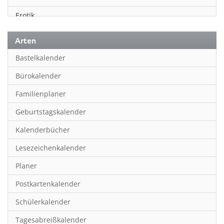
Erotik
Essen & Trinken
Arten
Familienplaner
Bastelkalender
Fantasy
Bürokalender
Film
Familienplaner
Fotokunst
Geburtstagskalender
Frauen
Kalenderbücher
Fußball
Lesezeichenkalender
Geburtstagskalender
Planer
Hobby & Basteln
Postkartenkalender
Humor & Cartoon
Schülerkalender
Inpiration & Entspannung
Tagesabreißkalender