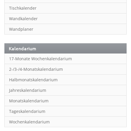
Inspiration & Entspannung
Tischkalender
Inspiration & Spiritualität
Wandkalender
Kinderkalender
Wandplaner
Kunst
Länder & Städte
Kalendarium
Landschaft & Natur
17-Monate Wochenkalendarium
Lifestyle
2-/3-/4-Monatskalendarium
Literatur
Halbmonatskalendarium
Manga & Animé
Jahreskalendarium
Neutrale Kalender
Monatskalendarium
Partner- & Wandplaner
Tageskalendarium
Planung & Organisation
Wochenkalendarium
Planung & Organisationr