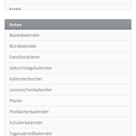
Erotik
Essen & Trinken
Arten
Familienplaner
Bastelkalender
Fantasy
Bürokalender
Film
Familienplaner
Fotokunst
Geburtstagskalender
Frauen
Kalenderbücher
Fußball
Lesezeichenkalender
Geburtstagskalender
Planer
Hobby & Basteln
Postkartenkalender
Humor & Cartoon
Schülerkalender
Inpiration & Entspannung
Tagesabreißkalender