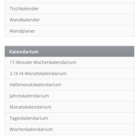
Inspiration & Entspannung
Tischkalender
Inspiration & Spiritualität
Wandkalender
Kinderkalender
Wandplaner
Kunst
Länder & Städte
Kalendarium
Landschaft & Natur
17-Monate Wochenkalendarium
Lifestyle
2-/3-/4-Monatskalendarium
Literatur
Halbmonatskalendarium
Manga & Animé
Jahreskalendarium
Neutrale Kalender
Monatskalendarium
Partner- & Wandplaner
Tageskalendarium
Planung & Organisation
Wochenkalendarium
Planung & Organisationr