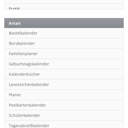
Erotik
Essen & Trinken
Arten
Familienplaner
Bastelkalender
Fantasy
Bürokalender
Film
Familienplaner
Fotokunst
Geburtstagskalender
Frauen
Kalenderbücher
Fußball
Lesezeichenkalender
Geburtstagskalender
Planer
Hobby & Basteln
Postkartenkalender
Humor & Cartoon
Schülerkalender
Inpiration & Entspannung
Tagesabreißkalender