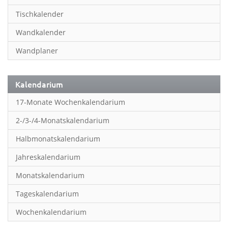
Inspiration & Entspannung
Tischkalender
Inspiration & Spiritualität
Wandkalender
Kinderkalender
Wandplaner
Kunst
Länder & Städte
Kalendarium
Landschaft & Natur
17-Monate Wochenkalendarium
Lifestyle
2-/3-/4-Monatskalendarium
Literatur
Halbmonatskalendarium
Manga & Animé
Jahreskalendarium
Neutrale Kalender
Monatskalendarium
Partner- & Wandplaner
Tageskalendarium
Planung & Organisation
Wochenkalendarium
Planung & Organisationr