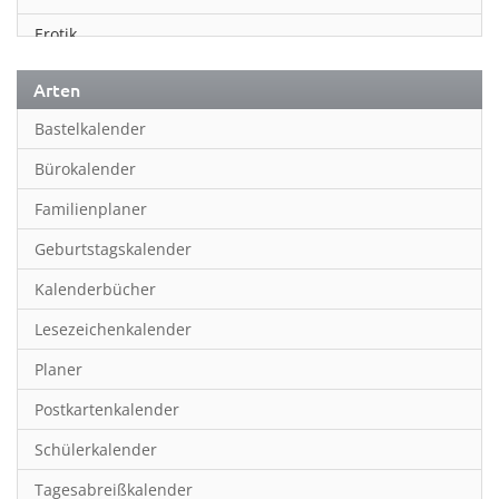
Erotik
Essen & Trinken
Arten
Familienplaner
Bastelkalender
Fantasy
Bürokalender
Film
Familienplaner
Fotokunst
Geburtstagskalender
Frauen
Kalenderbücher
Fußball
Lesezeichenkalender
Geburtstagskalender
Planer
Hobby & Basteln
Postkartenkalender
Humor & Cartoon
Schülerkalender
Inpiration & Entspannung
Tagesabreißkalender