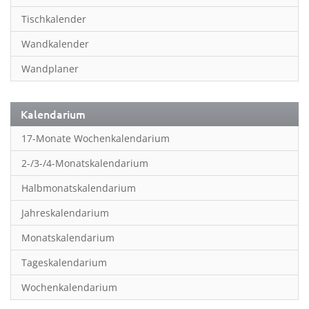
Inspiration & Entspannung
Tischkalender
Inspiration & Spiritualität
Wandkalender
Kinderkalender
Wandplaner
Kunst
Länder & Städte
Kalendarium
Landschaft & Natur
17-Monate Wochenkalendarium
Lifestyle
2-/3-/4-Monatskalendarium
Literatur
Halbmonatskalendarium
Manga & Animé
Jahreskalendarium
Neutrale Kalender
Monatskalendarium
Partner- & Wandplaner
Tageskalendarium
Planung & Organisation
Wochenkalendarium
Planung & Organisationr