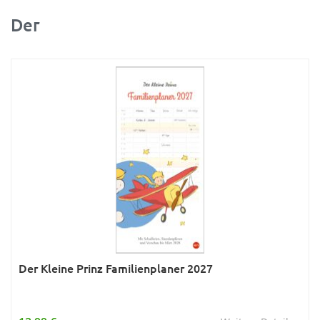
Der
Ratgeber
Rätsel
Reise
Sport
Sternzeichen & Mond
Tiere
Verkehr & Technik
Was ist was
Wissen & Allgemeinbildung
Young Adult
Der Kleine Prinz Familienplaner 2027
Zitate & Sprüche