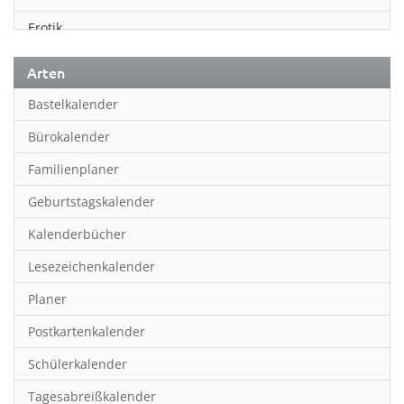
Erotik
Essen & Trinken
Arten
Familienplaner
Bastelkalender
Fantasy
Bürokalender
Film
Familienplaner
Fotokunst
Geburtstagskalender
Frauen
Kalenderbücher
Fußball
Lesezeichenkalender
Geburtstagskalender
Planer
Hobby & Basteln
Postkartenkalender
Humor & Cartoon
Schülerkalender
Inpiration & Entspannung
Tagesabreißkalender