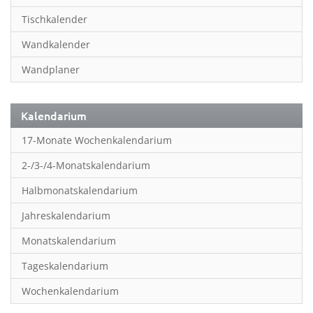
Inspiration & Entspannung
Tischkalender
Inspiration & Spiritualität
Wandkalender
Kinderkalender
Wandplaner
Kunst
Länder & Städte
Kalendarium
Landschaft & Natur
17-Monate Wochenkalendarium
Lifestyle
2-/3-/4-Monatskalendarium
Literatur
Halbmonatskalendarium
Manga & Animé
Jahreskalendarium
Neutrale Kalender
Monatskalendarium
Partner- & Wandplaner
Tageskalendarium
Planung & Organisation
Wochenkalendarium
Planung & Organisationr