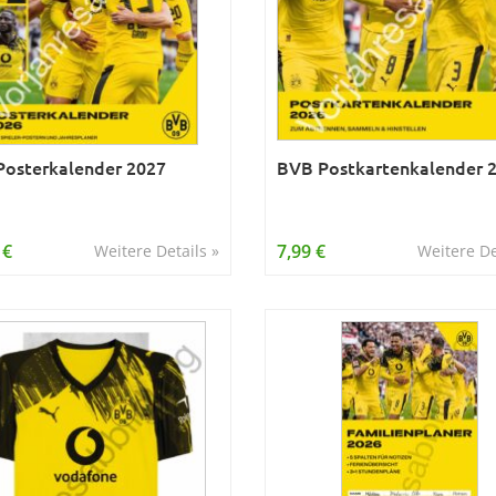
osterkalender 2027
BVB Postkartenkalender 
 €
7,99 €
Weitere Details »
Weitere De