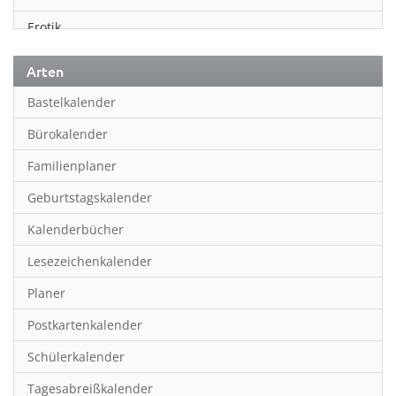
Erotik
Essen & Trinken
Arten
Familienplaner
Bastelkalender
Fantasy
Bürokalender
Film
Familienplaner
Fotokunst
Geburtstagskalender
Frauen
Kalenderbücher
Fußball
Lesezeichenkalender
Geburtstagskalender
Planer
Hobby & Basteln
Postkartenkalender
Humor & Cartoon
Schülerkalender
Inpiration & Entspannung
Tagesabreißkalender