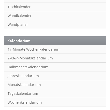
Inspiration & Entspannung
Tischkalender
Inspiration & Spiritualität
Wandkalender
Kinderkalender
Wandplaner
Kunst
Länder & Städte
Kalendarium
Landschaft & Natur
17-Monate Wochenkalendarium
Lifestyle
2-/3-/4-Monatskalendarium
Literatur
Halbmonatskalendarium
Manga & Animé
Jahreskalendarium
Neutrale Kalender
Monatskalendarium
Partner- & Wandplaner
Tageskalendarium
Planung & Organisation
Wochenkalendarium
Planung & Organisationr