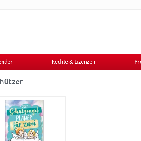
ender
Rechte & Lizenzen
Pr
hützer