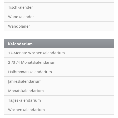
Inspiration & Entspannung
Tischkalender
Inspiration & Spiritualität
Wandkalender
Kinderkalender
Wandplaner
Kunst
Länder & Städte
Kalendarium
Landschaft & Natur
17-Monate Wochenkalendarium
Lifestyle
2-/3-/4-Monatskalendarium
Literatur
Halbmonatskalendarium
Manga & Animé
Jahreskalendarium
Neutrale Kalender
Monatskalendarium
Partner- & Wandplaner
Tageskalendarium
Planung & Organisation
Wochenkalendarium
Planung & Organisationr