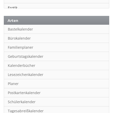
Erotik
Essen & Trinken
Arten
Familienplaner
Bastelkalender
Fantasy
Bürokalender
Film
Familienplaner
Fotokunst
Geburtstagskalender
Frauen
Kalenderbücher
Fußball
Lesezeichenkalender
Geburtstagskalender
Planer
Hobby & Basteln
Postkartenkalender
Humor & Cartoon
Schülerkalender
Inpiration & Entspannung
Tagesabreißkalender