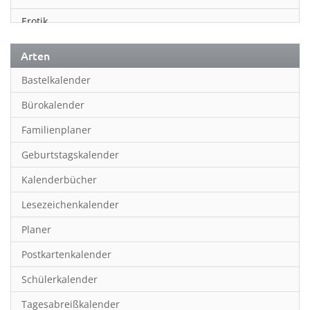
Erotik
Essen & Trinken
Arten
Familienplaner
Bastelkalender
Fantasy
Bürokalender
Film
Familienplaner
Fotokunst
Geburtstagskalender
Frauen
Kalenderbücher
Fußball
Lesezeichenkalender
Geburtstagskalender
Planer
Hobby & Basteln
Postkartenkalender
Humor & Cartoon
Schülerkalender
Inpiration & Entspannung
Tagesabreißkalender