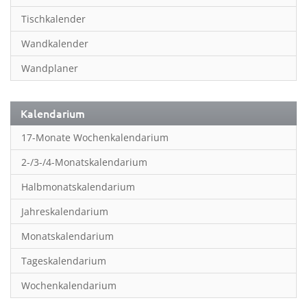
Inspiration & Entspannung
Tischkalender
Inspiration & Spiritualität
Wandkalender
Kinderkalender
Wandplaner
Kunst
Länder & Städte
Kalendarium
Landschaft & Natur
17-Monate Wochenkalendarium
Lifestyle
2-/3-/4-Monatskalendarium
Literatur
Halbmonatskalendarium
Manga & Animé
Jahreskalendarium
Neutrale Kalender
Monatskalendarium
Partner- & Wandplaner
Tageskalendarium
Planung & Organisation
Wochenkalendarium
Planung & Organisationr