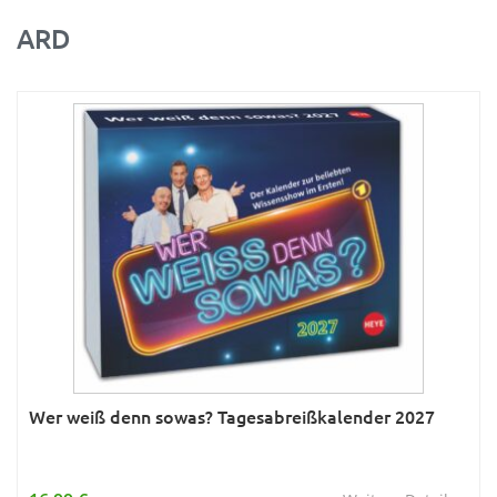
ARD
Ratgeber
Rätsel
Reise
Sport
Sternzeichen & Mond
Tiere
Verkehr & Technik
Was ist was
Wissen & Allgemeinbildung
Young Adult
Wer weiß denn sowas? Tagesabreißkalender 2027
Zitate & Sprüche