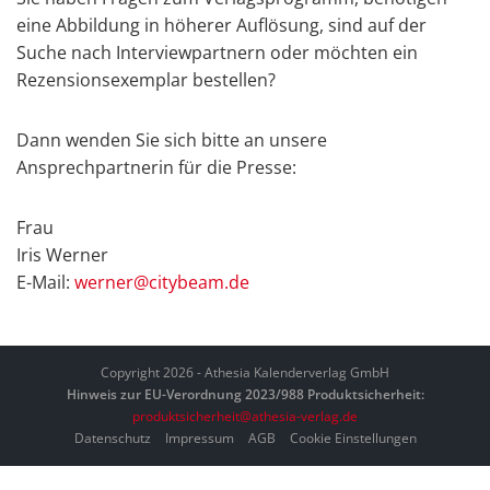
eine Abbildung in höherer Auflösung, sind auf der
Suche nach Interviewpartnern oder möchten ein
Rezensionsexemplar bestellen?
Dann wenden Sie sich bitte an unsere
Ansprechpartnerin für die Presse:
Frau
Iris Werner
E-Mail:
werner@citybeam.de
Copyright 2026 - Athesia Kalenderverlag GmbH
Hinweis zur EU-Verordnung 2023/988 Produktsicherheit:
produktsicherheit@athesia-verlag.de
Datenschutz
Impressum
AGB
Cookie Einstellungen