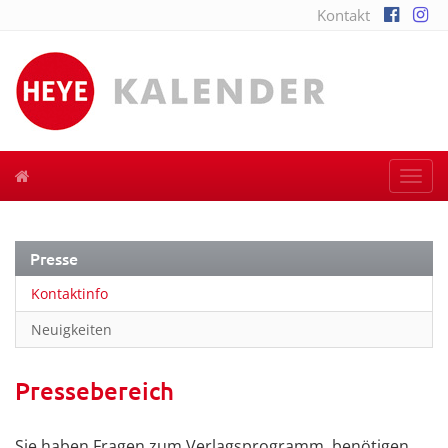
Kontakt
Togg
navi
Presse
Kontaktinfo
Neuigkeiten
Pressebereich
Sie haben Fragen zum Verlagsprogramm, benötigen