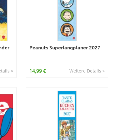
nder
Peanuts Superlangplaner 2027
14,99 €
tails »
Weitere Details »