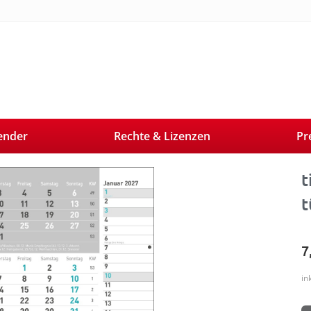
ender
Rechte & Lizenzen
Pr
Next
t
t
7
in