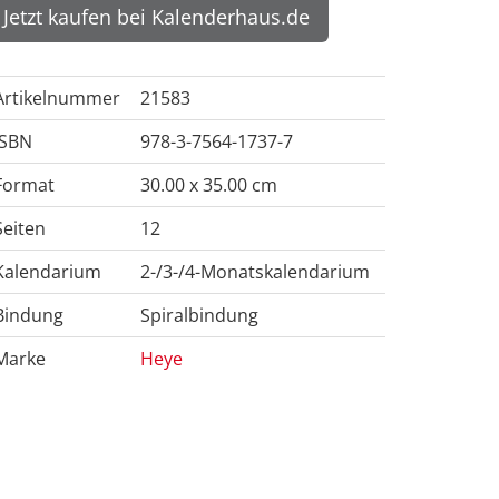
Jetzt kaufen bei Kalenderhaus.de
Artikelnummer
21583
ISBN
978-3-7564-1737-7
Format
30.00 x 35.00 cm
Seiten
12
Kalendarium
2-/3-/4-Monatskalendarium
Bindung
Spiralbindung
Marke
Heye