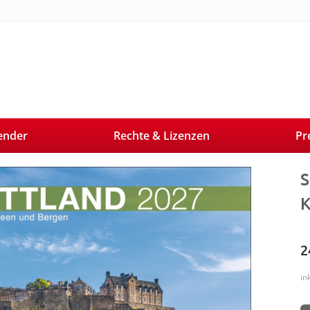
ender
Rechte & Lizenzen
Pr
Next
S
K
2
in